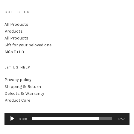
COLLECTION
All Products
Products
All Products
Gift for your beloved one
Mùa Tu Hú
LET US HELP
Privacy policy
Shipping & Return
Defects & Warranty
Product Care
Au
00:00
02:57
Pl