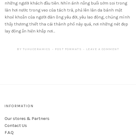
những người khách đầu tiên. Nhìn ánh nắng buổi sớm soi trong
làn hơi nước trong veo của tách trà, phả lên làn da bánh mật
khoẻ khoắn của người đàn ông yêu đời, yêu lao động, chúng mình
thấy thương thiết tha cái thành phố này quá, nơi những nét đẹp
lay động ẩn hiện khắp nơi…
BY
TUHUCERAMICS
POST FORMATS
LEAVE A COMMENT
INFORMATION
Our stores & Partners
Contact Us
F.A.Q