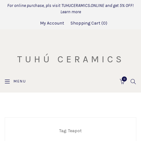
For online purchase, pls visit TUHUCERAMICS.ONLINE and get 5% OFF!
Learn more
My Account
Shopping Cart
0
TUHÚ CERAMICS
0
SEA
MENU
CART
Tag:
Teapot