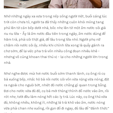
Nhớ những ngày xa xưa trong nếp sống người Việt, buổi sáng lúc
trời còn chưa tỏ, người ta đã thấy những cuộn khói mỏng tang
phả lên từ căn bếp dưới nhà, bốc nhẹ lên từ một ấm nước sôi già
riu riu lửa – Ấy là ấm nước đầu tiên trong ngày, ấm nước dùng để
hãm trà, phải sôi thật già, để lâu trong lửa nhỏ. Người phụ nữ
châm nồi nước sôi ấy, nhiều khi chỉnh lửa xong là quẩy gánh ra
chợ sớm, để lại việc pha trà vốn nhiều công đoạn nhiêu khê –
nhưng vô cùng khoan thai thú vị – lại cho những người lớn trong
nhà.
Như nghe được mùi hơi nước buổi sớm thanh lành, cụ ông rủ cụ
bà xuống bếp, nhấc hộ bà nồi nước sôi vốn vừa nặng vừa nóng, đặt
ra ngoài cho nguội bớt, nhiệt độ nước chẳng gì quan trọng bằng.
Đợi cho nước vừa đủ độ, cụ bà mới thủng thỉnh đổ nước vào ấm, rồi
rót nhẹ, tưới đều làm nóng hết các ly trà. Lúc này, cụ ông thả vừa
đủ, không nhiều, không ít, những lá trà khô vào ấm, nước nóng
vừa phải chan nhẹ xuống, rồi gạn đổ đi ngay, đủ lâu để “đánh thức”