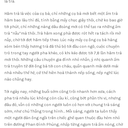
lá trà.
Hãm trà là việc của cụ bà, chỉ những cụ bà mới biết một ấm trà
hãm bao lâu thì đủ, tính bằng mấy chục giây thôi, chứ ko bao giờ
tới phút, chỉ những nàng dâu đoảng mới có thể tạo ra những ấm
trà “nẫu”mà thôi…Trà hãm xong phải được rót hết ra tách rồi mở
nắp, chờ tới đợt hãm tiếp theo. Lúc này mấy cụ ông cụ bà hàng
xóm bén thấy hương trà đã thả bộ tới đầu con ngõ, cuộc chuyện
trò trong tay người pha khéo, có khi kéo được tới 7,8 lần hãm trà
mới thôi. Những câu chuyện gia đình nhỏ nhắn, ý nhị quanh ấm
trà truyền từ đời ông bà tới con cháu, quẩn quanh mãi dưới mái
nhà nhiều thế hệ, cứ thế hiền hoà thành nếp sống, nếp nghĩ lúc
nào chẳng hay.
Tới ngày nay, những buổi sớm cũng trôi nhanh hơn xưa, cách
pha trà nhiều lúc không còn cầu kì, cũng bớt phần thi vị, nhưng
đâu đó, vẫn có những con người luôn có hẹn với chung trà sáng
sớm, như chú Thắng trong hình… Mỗi sáng, người ta luôn thấy
một người đàn ông ngồi trên chiếc ghế quen thuộc đầu hẻm nhỏ
trên đường Phan Đình Phùng, nhấp từng ngụm trà ấm nóng, chờ